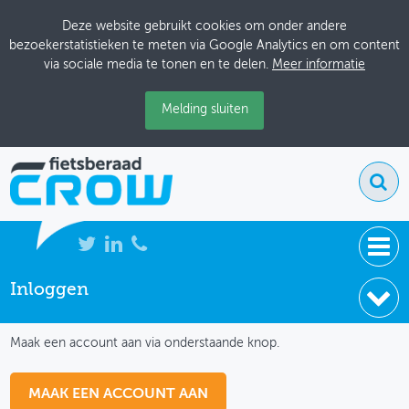
Deze website gebruikt cookies om onder andere
bezoekerstatistieken te meten via Google Analytics en om content
via sociale media te tonen en te delen.
Meer informatie
Melding sluiten
Inloggen
NIEUWS
IK HEB NOG GEEN ACCOUNT
BIJEENKOMSTEN
Maak een account aan via onderstaande knop.
KENNISBANK
MAAK EEN ACCOUNT AAN
ADRESSENBOEK