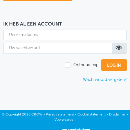
OVER FIETSBERAAD
THEMASITES
IK HEB AL EEN ACCOUNT
MIJN PROFIEL
GEBRUIKER
Onthoud mij
Wachtwoord vergeten?
©
Copyright
2026 CROW -
Privacy statement
-
Cookie statement
-
Disclaimer
-
Voorwaarden