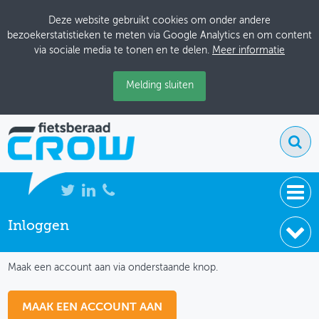
Deze website gebruikt cookies om onder andere
bezoekerstatistieken te meten via Google Analytics en om content
via sociale media te tonen en te delen.
Meer informatie
Melding sluiten
Inloggen
NIEUWS
IK HEB NOG GEEN ACCOUNT
BIJEENKOMSTEN
Maak een account aan via onderstaande knop.
KENNISBANK
MAAK EEN ACCOUNT AAN
ADRESSENBOEK