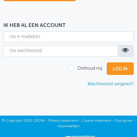
OVER FIETSBERAAD
THEMASITES
IK HEB AL EEN ACCOUNT
MIJN PROFIEL
GEBRUIKER
Onthoud mij
Wachtwoord vergeten?
©
Copyright
2026 CROW -
Privacy statement
-
Cookie statement
-
Disclaimer
-
Voorwaarden