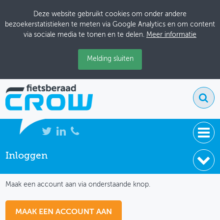
Deze website gebruikt cookies om onder andere
bezoekerstatistieken te meten via Google Analytics en om content
via sociale media te tonen en te delen.
Meer informatie
Melding sluiten
Inloggen
NIEUWS
IK HEB NOG GEEN ACCOUNT
BIJEENKOMSTEN
Maak een account aan via onderstaande knop.
KENNISBANK
MAAK EEN ACCOUNT AAN
ADRESSENBOEK