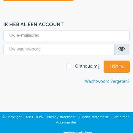
OVER FIETSBERAAD
THEMASITES
IK HEB AL EEN ACCOUNT
MIJN PROFIEL
GEBRUIKER
Onthoud mij
Wachtwoord vergeten?
©
Copyright
2026 CROW -
Privacy statement
-
Cookie statement
-
Disclaimer
-
Voorwaarden