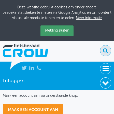
Deze website gebruikt cookies om onder andere
bezoekerstatistieken te meten via Google Analytics en om content
via sociale media te tonen en te delen.
Meer informatie
Melding sluiten
Inloggen
NIEUWS
IK HEB NOG GEEN ACCOUNT
BIJEENKOMSTEN
Maak een account aan via onderstaande knop.
KENNISBANK
MAAK EEN ACCOUNT AAN
ADRESSENBOEK