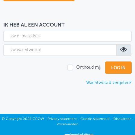
OVER FIETSBERAAD
THEMASITES
IK HEB AL EEN ACCOUNT
MIJN PROFIEL
GEBRUIKER
Onthoud mij
Wachtwoord vergeten?
©
Copyright
2026 CROW -
Privacy statement
-
Cookie statement
-
Disclaimer
-
Voorwaarden