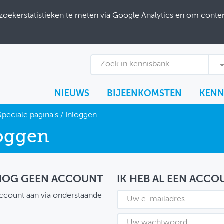
ekerstatistieken te meten via Google Analytics en om content
Zoek in kennisbank
NIEUWS
BIJEENKOMSTEN
KENN
Speciale pagina's
/
Inloggen
oggen
 NOG GEEN ACCOUNT
IK HEB AL EEN ACCO
ccount aan via onderstaande