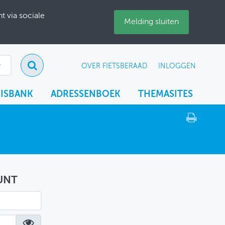
 via sociale
Melding sluiten
OVER FIETSBERAAD
INLOGGEN
ISBANK
ADRESSENBOEK
THEMASITES
UNT