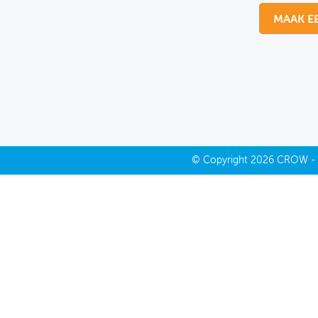
MAAK E
MIJN PROFIEL
GEBRUIKER
©
Copyright
2026 CROW 