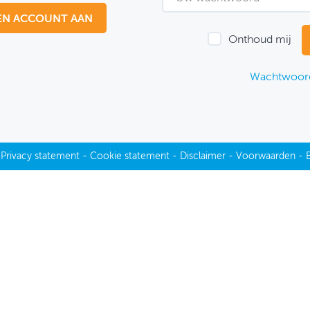
EN ACCOUNT AAN
Onthoud mij
Wachtwoord
-
Privacy statement
-
Cookie statement
-
Disclaimer
-
Voorwaarden
-