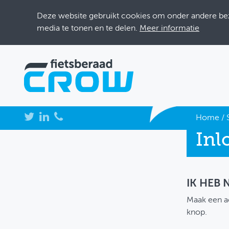
Deze website gebruikt cookies om onder andere bezo
media te tonen en te delen.
Meer informatie
NIEUWS
Home
/
Inl
BIJEENKOMSTEN
KENNISBANK
ADRESSENBOEK
IK HEB
Maak een a
OVER FIETSBERAAD
knop.
THEMASITES