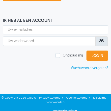
OVER FIETSBERAAD
THEMASITES
IK HEB AL EEN ACCOUNT
MIJN PROFIEL
GEBRUIKER
Onthoud mij
Wachtwoord vergeten?
©
Copyright
2026 CROW -
Privacy statement
-
Cookie statement
-
Disclaimer
-
Voorwaarden