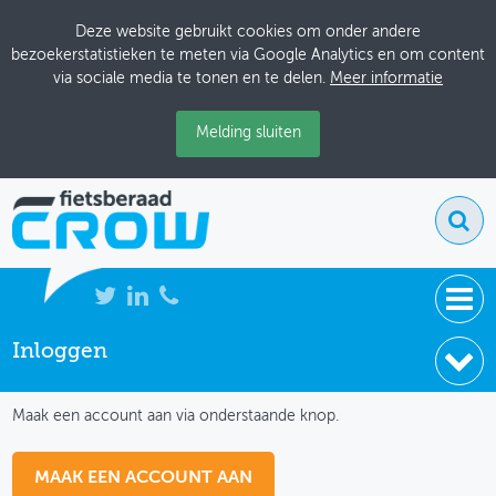
Deze website gebruikt cookies om onder andere
bezoekerstatistieken te meten via Google Analytics en om content
via sociale media te tonen en te delen.
Meer informatie
Melding sluiten
Inloggen
NIEUWS
IK HEB NOG GEEN ACCOUNT
BIJEENKOMSTEN
Maak een account aan via onderstaande knop.
KENNISBANK
MAAK EEN ACCOUNT AAN
ADRESSENBOEK