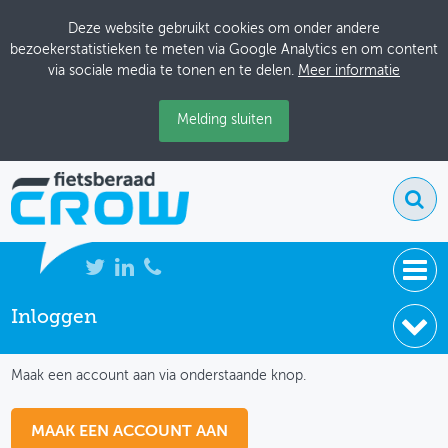
Deze website gebruikt cookies om onder andere
bezoekerstatistieken te meten via Google Analytics en om content
via sociale media te tonen en te delen.
Meer informatie
Melding sluiten
Inloggen
NIEUWS
IK HEB NOG GEEN ACCOUNT
BIJEENKOMSTEN
Maak een account aan via onderstaande knop.
KENNISBANK
MAAK EEN ACCOUNT AAN
ADRESSENBOEK