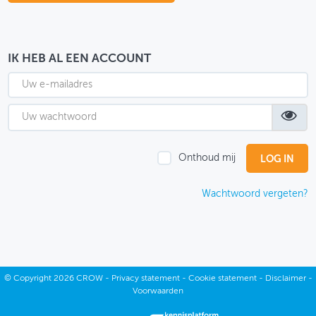
OVER FIETSBERAAD
THEMASITES
IK HEB AL EEN ACCOUNT
MIJN PROFIEL
GEBRUIKER
Onthoud mij
Wachtwoord vergeten?
©
Copyright
2026 CROW -
Privacy statement
-
Cookie statement
-
Disclaimer
-
Voorwaarden