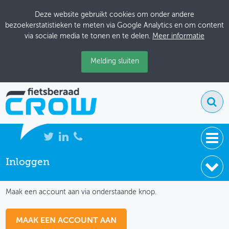
Deze website gebruikt cookies om onder andere
bezoekerstatistieken te meten via Google Analytics en om content
via sociale media te tonen en te delen.
Meer informatie
Melding sluiten
Inloggen
NIEUWS
IK HEB NOG GEEN ACCOUNT
BIJEENKOMSTEN
Maak een account aan via onderstaande knop.
KENNISBANK
MAAK EEN ACCOUNT AAN
ADRESSENBOEK