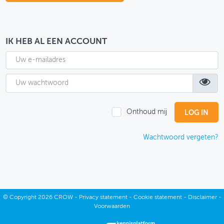
OVER FIETSBERAAD
THEMASITES
IK HEB AL EEN ACCOUNT
MIJN PROFIEL
GEBRUIKER
Onthoud mij
Wachtwoord vergeten?
©
Copyright
2026 CROW -
Privacy statement
-
Cookie statement
-
Disclaimer
-
Voorwaarden