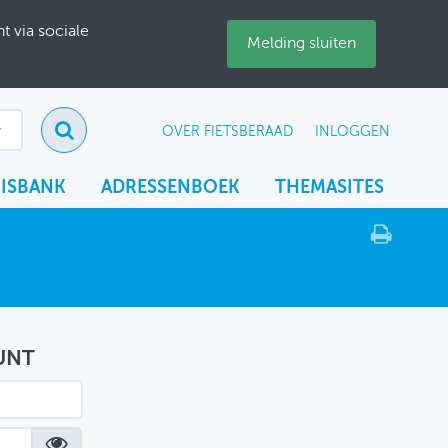
 via sociale
Melding sluiten
OVER FIETSBERAAD
INLOGGEN
ISBANK
ADRESSENBOEK
THEMASITES
UNT