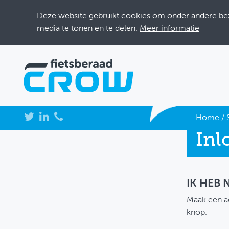
Deze website gebruikt cookies om onder andere bezo
media te tonen en te delen.
Meer informatie
NIEUWS
Home
/
Inl
BIJEENKOMSTEN
KENNISBANK
ADRESSENBOEK
IK HEB
Maak een a
OVER FIETSBERAAD
knop.
THEMASITES