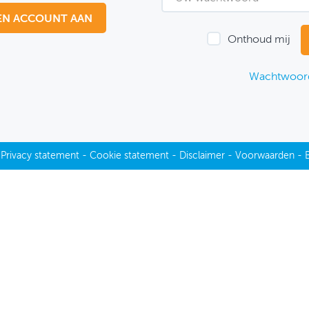
EN ACCOUNT AAN
Onthoud mij
Wachtwoord
-
Privacy statement
-
Cookie statement
-
Disclaimer
-
Voorwaarden
-