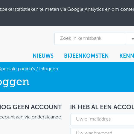
ekerstatistieken te meten via Google Analytics en om content
Zoek in kennisbank
NIEUWS
BIJEENKOMSTEN
KENN
Speciale pagina's
/
Inloggen
oggen
 NOG GEEN ACCOUNT
IK HEB AL EEN ACCO
ccount aan via onderstaande