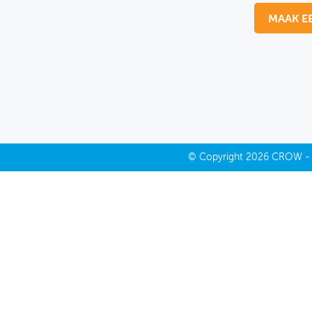
MAAK E
MIJN PROFIEL
GEBRUIKER
©
Copyright
2026 CROW 