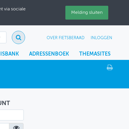
 via sociale
Melding sluiten
OVER FIETSBERAAD
INLOGGEN
ISBANK
ADRESSENBOEK
THEMASITES
UNT