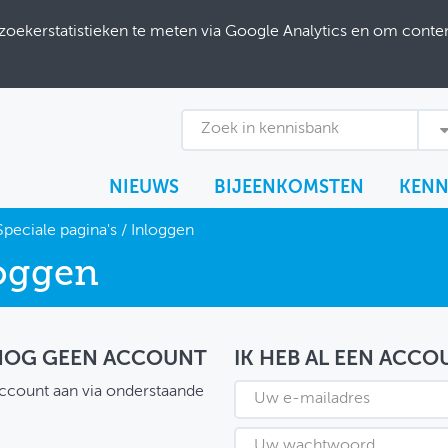
ekerstatistieken te meten via Google Analytics en om content
Zoek in kennisbank
NIEUWS
BIJEENKOMSTEN
KENN
Speciale pagina's
/
Inloggen
oggen
 NOG GEEN ACCOUNT
IK HEB AL EEN ACCO
ccount aan via onderstaande