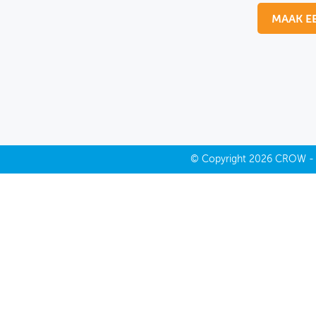
MAAK E
MIJN PROFIEL
GEBRUIKER
©
Copyright
2026 CROW 