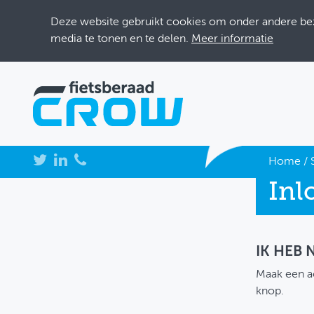
Deze website gebruikt cookies om onder andere bezo
media te tonen en te delen.
Meer informatie
NIEUWS
Home
/
Inl
BIJEENKOMSTEN
KENNISBANK
ADRESSENBOEK
IK HEB
Maak een a
OVER FIETSBERAAD
knop.
THEMASITES