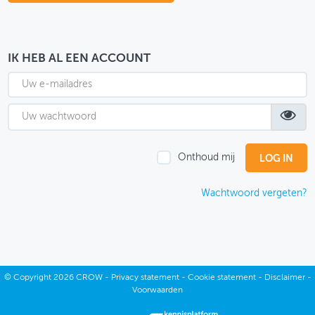
OVER FIETSBERAAD
THEMASITES
IK HEB AL EEN ACCOUNT
MIJN PROFIEL
GEBRUIKER
Onthoud mij
Wachtwoord vergeten?
©
Copyright
2026 CROW -
Privacy statement
-
Cookie statement
-
Disclaimer
-
Voorwaarden