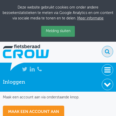
Deze website gebruikt cookies om onder andere
bezoekerstatistieken te meten via Google Analytics en om content
via sociale media te tonen en te delen.
Meer informatie
Melding sluiten
Inloggen
NIEUWS
IK HEB NOG GEEN ACCOUNT
BIJEENKOMSTEN
Maak een account aan via onderstaande knop.
KENNISBANK
MAAK EEN ACCOUNT AAN
ADRESSENBOEK