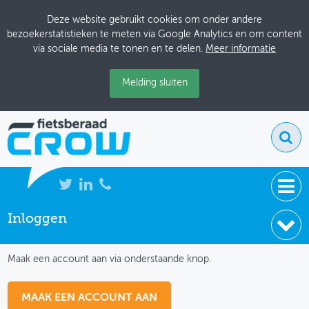
Deze website gebruikt cookies om onder andere
bezoekerstatistieken te meten via Google Analytics en om content
via sociale media te tonen en te delen.
Meer informatie
Melding sluiten
Inloggen
NIEUWS
IK HEB NOG GEEN ACCOUNT
BIJEENKOMSTEN
Maak een account aan via onderstaande knop.
KENNISBANK
MAAK EEN ACCOUNT AAN
ADRESSENBOEK