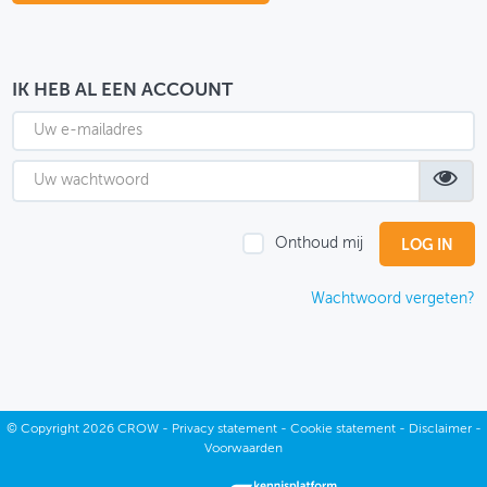
OVER FIETSBERAAD
THEMASITES
IK HEB AL EEN ACCOUNT
MIJN PROFIEL
GEBRUIKER
Onthoud mij
Wachtwoord vergeten?
©
Copyright
2026 CROW -
Privacy statement
-
Cookie statement
-
Disclaimer
-
Voorwaarden