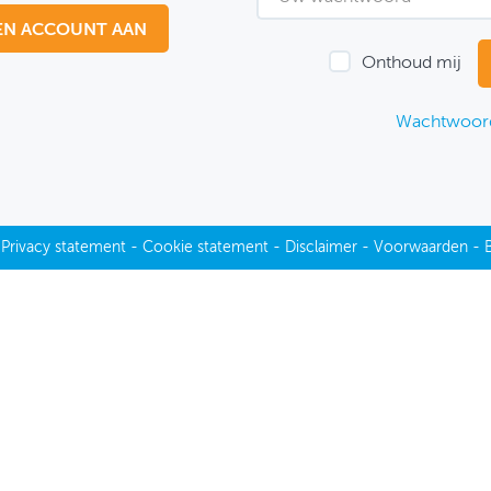
EN ACCOUNT AAN
Onthoud mij
Wachtwoord
-
Privacy statement
-
Cookie statement
-
Disclaimer
-
Voorwaarden
-