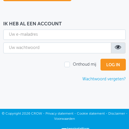
OVER FIETSBERAAD
THEMASITES
IK HEB AL EEN ACCOUNT
MIJN PROFIEL
GEBRUIKER
Onthoud mij
Wachtwoord vergeten?
©
Copyright
2026 CROW -
Privacy statement
-
Cookie statement
-
Disclaimer
-
Voorwaarden