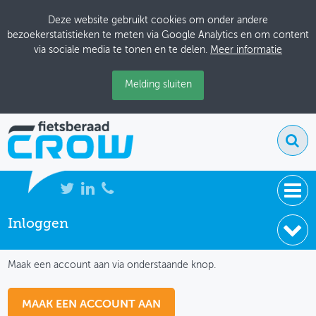
Deze website gebruikt cookies om onder andere
bezoekerstatistieken te meten via Google Analytics en om content
via sociale media te tonen en te delen.
Meer informatie
Melding sluiten
Inloggen
NIEUWS
IK HEB NOG GEEN ACCOUNT
BIJEENKOMSTEN
Maak een account aan via onderstaande knop.
KENNISBANK
MAAK EEN ACCOUNT AAN
ADRESSENBOEK