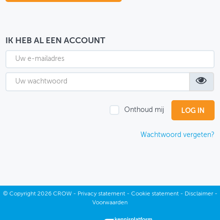
OVER FIETSBERAAD
THEMASITES
IK HEB AL EEN ACCOUNT
MIJN PROFIEL
GEBRUIKER
Onthoud mij
Wachtwoord vergeten?
©
Copyright
2026 CROW -
Privacy statement
-
Cookie statement
-
Disclaimer
-
Voorwaarden