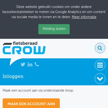
Deze website gebruikt cookies om onder andere
bezoekerstatistieken te meten via Google Analytics en om content
via sociale media te tonen en te delen.
Meer informatie
Melding sluiten
Inloggen
NIEUWS
IK HEB NOG GEEN ACCOUNT
BIJEENKOMSTEN
Maak een account aan via onderstaande knop.
KENNISBANK
MAAK EEN ACCOUNT AAN
ADRESSENBOEK