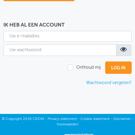
OVER FIETSBERAAD
THEMASITES
IK HEB AL EEN ACCOUNT
MIJN PROFIEL
GEBRUIKER
Onthoud mij
Wachtwoord vergeten?
©
Copyright
2026 CROW -
Privacy statement
-
Cookie statement
-
Disclaimer
-
Voorwaarden