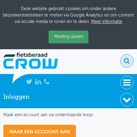
Deze website gebruikt cookies om onder andere
bezoekerstatistieken te meten via Google Analytics en om content
via sociale media te tonen en te delen.
Meer informatie
Melding sluiten
Inloggen
NIEUWS
IK HEB NOG GEEN ACCOUNT
BIJEENKOMSTEN
Maak een account aan via onderstaande knop.
KENNISBANK
MAAK EEN ACCOUNT AAN
ADRESSENBOEK