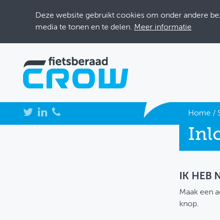
Deze website gebruikt cookies om onder andere bezo
media te tonen en te delen.
Meer informatie
NIEUWS
Home
/
Inl
BIJEENKOMSTEN
KENNISBANK
ADRESSENBOEK
IK HEB
Maak een a
OVER FIETSBERAAD
knop.
THEMASITES