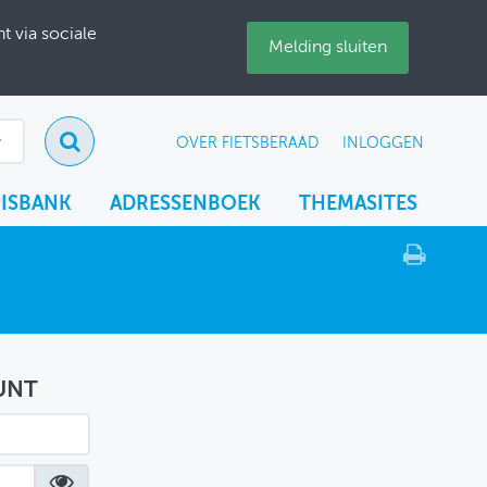
 via sociale
Melding sluiten
OVER FIETSBERAAD
INLOGGEN
ISBANK
ADRESSENBOEK
THEMASITES
UNT