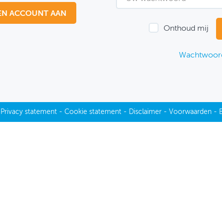
EN ACCOUNT AAN
Onthoud mij
Wachtwoord
-
Privacy statement
-
Cookie statement
-
Disclaimer
-
Voorwaarden
-