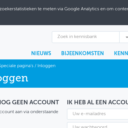
ekerstatistieken te meten via Google Analytics en om content
Zoek in kennisbank
NIEUWS
BIJEENKOMSTEN
KENN
Speciale pagina's
/
Inloggen
oggen
 NOG GEEN ACCOUNT
IK HEB AL EEN ACCO
ccount aan via onderstaande