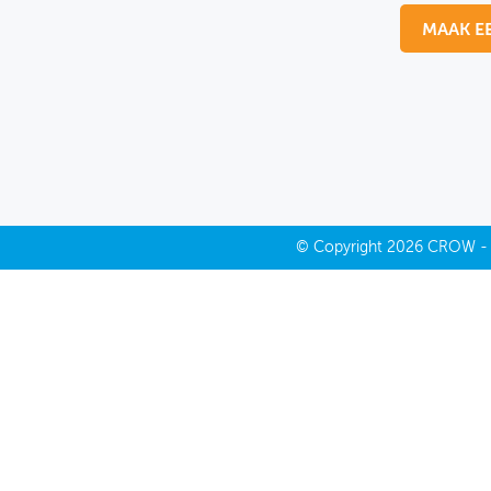
MAAK E
MIJN PROFIEL
GEBRUIKER
©
Copyright
2026 CROW 