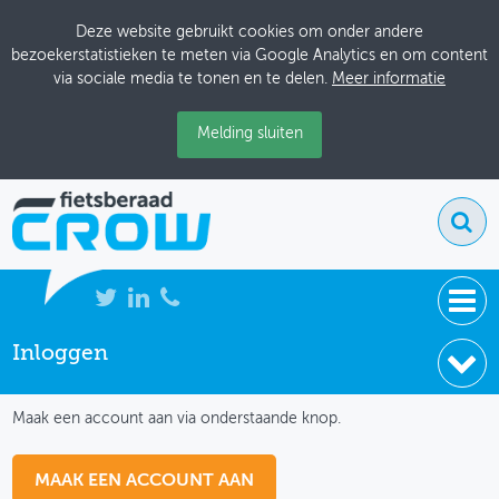
Deze website gebruikt cookies om onder andere
bezoekerstatistieken te meten via Google Analytics en om content
via sociale media te tonen en te delen.
Meer informatie
Melding sluiten
Inloggen
NIEUWS
IK HEB NOG GEEN ACCOUNT
BIJEENKOMSTEN
Maak een account aan via onderstaande knop.
KENNISBANK
MAAK EEN ACCOUNT AAN
ADRESSENBOEK