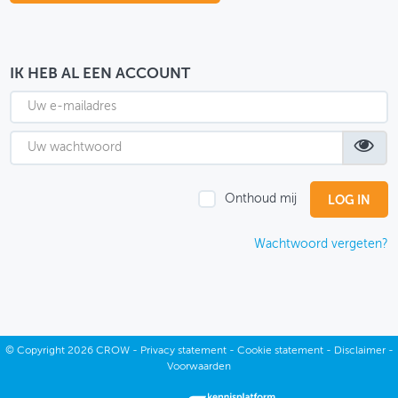
OVER FIETSBERAAD
THEMASITES
IK HEB AL EEN ACCOUNT
MIJN PROFIEL
GEBRUIKER
Onthoud mij
Wachtwoord vergeten?
©
Copyright
2026 CROW -
Privacy statement
-
Cookie statement
-
Disclaimer
-
Voorwaarden