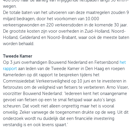
400.000 naar de aanleg van vrijliggende fietspaden langs 50 km/h-
wegen.
De totale baten van het uitvoeren van deze maatregelen zouden 9
miljard bedragen, door het voorkomen van 10.000
verkeersgewonden en 220 verkeersdoden in de komende 30 jaar.
De grootste kosten zijn voor overheden in Zuid-Holland, Noord-
Holland, Gelderland en Noord-Brabant, waar ook de meeste baten
worden behaald.
Tweede Kamer
Op 3 juni overhandigen Bouwend Nederland en Fietsersbond
het
rapport
aan leden van de Tweede Kamer in Den Haag en roepen
Kamerleden op dit rapport te bespreken tijdens het
Commissiedebat Verkeersveiligheid op 10 juni en te investeren in
fietsroutes om de veiligheid van fietsers te verbeteren. Arno Visser,
voorzitter Bouwend Nederland: ‘Iedereen kent het onaangename
gevoel van fietsen op een te smal fietspad waar auto’s langs
scheuren. Dat voelt niet alleen onprettig maar het is vooral
onveilig. Zeker vanwege de toegenomen drukte op de weg. Uit dit
onderzoek wordt nu duidelijk dat een financiële investering
verstandig is en ook levens spaart.’