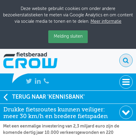
Deze website gebruikt cookies om onder andere
bezoekerstatistieken te meten via Google Analytics en om content
via sociale media te tonen en te delen.
Meer informatie
Melding sluiten
NIEUWS
TERUG NAAR 'KENNISBANK'
Soort:
Nieuws Fietsberaad
Drukke fietsroutes kunnen veiliger:
BIJEENKOMSTEN
Datum:
03-06-2025
meer 30 km/h en bredere fietspaden
KENNISBANK
Met een eenmalige investering van 2,3 miljard euro zijn de
komende dertig jaar 10.000 verkeersgewonden en 220
ADRESSENBOEK