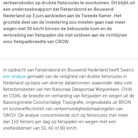
verkeersdoden op drukke fietsroutes te voorkomen. Dit blijkt uit
een onderzoeksrapport dat Fietsersbond en Bouwend
OVER FIETSBERAAD
Nederland op 3 juni aanbieden aan de Tweede Kamer. Het
grootste deel van de investering zou moeten gaan naar meer
THEMASITES
wegen met 30 km/h binnen de bebouwde kom en de
verbreding van fietspaden die niet voldoen aan de richtlijnen
MIJN PROFIEL
voor fietspadbreedte van CROW.
GEBRUIKER
In opdracht van Fietsersbond en Bouwend Nederland heeft Sweco
een analyse
gemaakt van de veiligheid van drukke fietsroutes in
Nederland op basis van diverse databronnen, waaronder data over
fietsintensiteiten van het Nationaal Dataportaal Wegverkeer, OViN
en ODiN, de breedte en verharding van fietspaden en wegen uit de
Basisregistratie Grootschalige Topografie, ongevalsdata uit BRON
en kosteneffectiviteit van verkeersveiligheidsmaatregelen van
SWOV. De analyse concentreerde zich op fietsroutes met meer
dan 150 fietsers per dag op fietspaden en wegen met een
snelheidslimiet van 50, 60 of 80 km/h.