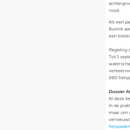
achtergron
rood.
Als een pa
Bunnik aan
een toele
Regeling 
Tot 1 sep
waterscha
verkeersve
980 fiets
Dossier A
Al deze ke
In de prak
maar om ge
vernieuwd
fietspade