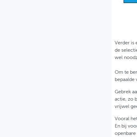
Verder is 
de select
wel noodz
Om te ber
bepaalde 
Gebrek aan
actie, zo
vrijwel ge
Vooral he
En bij voo
openbare 