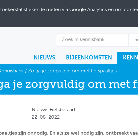
ekerstatistieken te meten via Google Analytics en om content
Zoek in kennisbank
NIEUWS
BIJEENKOMSTEN
KENN
Kennisbank
/
Zo ga je zorgvuldig om met fietspaaltjes
ga je zorgvuldig om met fi
Nieuws Fietsberaad
22-08-2022
paaltjes zijn onnodig. En als ze wel nodig zijn, ontbreekt v