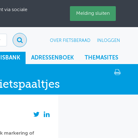
 via sociale
Melding sluiten
OVER FIETSBERAAD
INLOGGEN
ISBANK
ADRESSENBOEK
THEMASITES
etspaaltjes
aak markering of