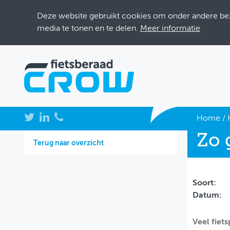
Deze website gebruikt cookies om onder andere bezo
media te tonen en te delen.
Meer informatie
NIEUWS
Home
/
Zo 
BIJEENKOMSTEN
Terug naar overzicht
KENNISBANK
ADRESSENBOEK
Soort:
Datum:
OVER FIETSBERAAD
Veel fiets
THEMASITES