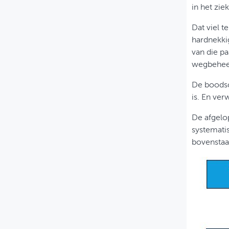
in het zie
Dat viel t
hardnekkig
van die p
wegbeheer
De boodsch
is. En ver
De afgelo
systemati
bovenstaa