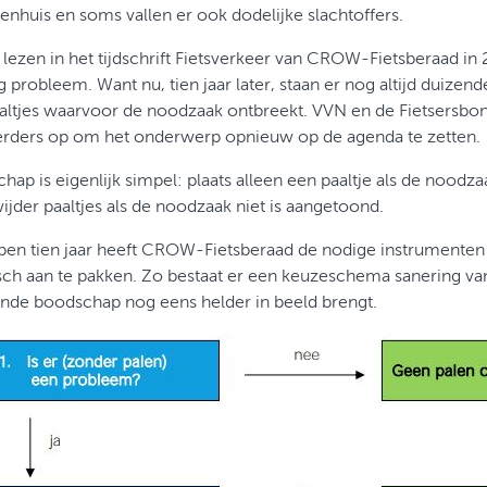
kenhuis en soms vallen er ook dodelijke slachtoffers.
e lezen in het tijdschrift Fietsverkeer van CROW-Fietsberaad i
 probleem. Want nu, tien jaar later, staan er nog altijd duizen
aaltjes waarvoor de noodzaak ontbreekt. VVN en de Fietsersbo
ders op om het onderwerp opnieuw op de agenda te zetten.
ap is eigenlijk simpel: plaats alleen een paaltje als de noodz
wijder paaltjes als de noodzaak niet is aangetoond.
pen tien jaar heeft CROW-Fietsberaad de nodige instrumenten
sch aan te pakken. Zo bestaat er een keuzeschema sanering van
nde boodschap nog eens helder in beeld brengt.