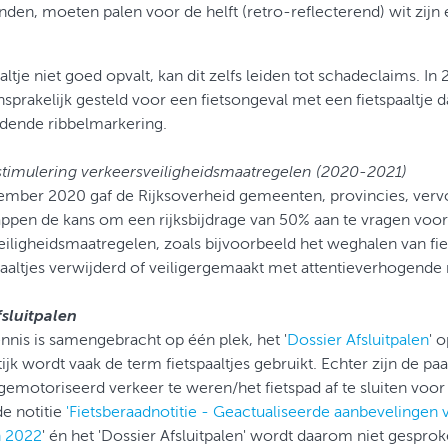
den, moeten palen voor de helft (retro-reflecterend) wit zijn 
altje niet goed opvalt, kan dit zelfs leiden tot schadeclaims. 
sprakelijk gesteld voor een fietsongeval met een fietspaaltje d
idende ribbelmarkering.
stimulering verkeersveiligheidsmaatregelen (2020-2021)
tember 2020 gaf de Rijksoverheid gemeenten, provincies, verv
ppen de kans om een rijksbijdrage van 50% aan te vragen voor
iligheidsmaatregelen, zoals bijvoorbeeld het weghalen van fie
paaltjes verwijderd of veiligergemaakt met attentieverhogend
fsluitpalen
nnis is samengebracht op één plek, het '
Dossier Afsluitpalen
' 
tijk wordt vaak de term fietspaaltjes gebruikt. Echter zijn de paal
motoriseerd verkeer te weren/het fietspad af te sluiten voor 
e notitie
'Fietsberaadnotitie - Geactualiseerde aanbevelingen v
n 2022
' én het 'Dossier Afsluitpalen' wordt daarom niet gesproke