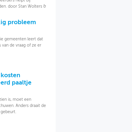
erders helpt bij
den. door Stan Wolters &
kig probleem
drie gemeenten leert dat
 van de vraag of ze er
 kosten
erd paaltje
 zien is, moet een
schuwen. Anders draait de
 gebeurt.