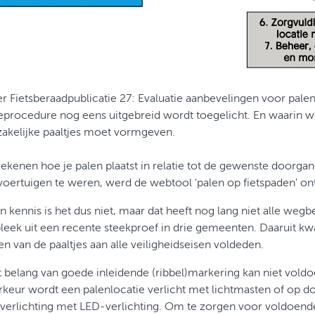
er Fietsberaadpublicatie 27: Evaluatie aanbevelingen voor pale
ieprocedure nog eens uitgebreid wordt toegelicht. En waarin 
akelijke paaltjes moet vormgeven.
ekenen hoe je palen plaatst in relatie tot de gewenste doorga
voertuigen te weren, werd de webtool 'palen op fietspaden' on
 kennis is het dus niet, maar dat heeft nog lang niet alle weg
 bleek uit een recente steekproef in drie gemeenten. Daaruit 
en van de paaltjes aan alle veiligheidseisen voldeden.
t belang van goede inleidende (ribbel)markering kan niet vol
rkeur wordt een palenlocatie verlicht met lichtmasten of op d
verlichting met LED-verlichting. Om te zorgen voor voldoende