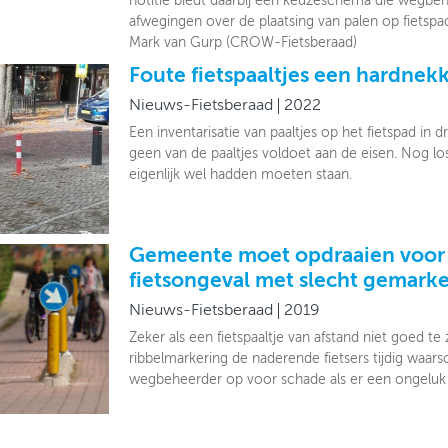
notitie biedt daarbij een keuzeschema die wegbehe
afwegingen over de plaatsing van palen op fietspa
Mark van Gurp (CROW-Fietsberaad)
Foute fietspaaltjes een hardnek
Nieuws-Fietsberaad
2022
Een inventarisatie van paaltjes op het fietspad in 
geen van de paaltjes voldoet aan de eisen. Nog los
eigenlijk wel hadden moeten staan.
Gemeente moet opdraaien voor
fietsongeval met slecht gemarke
Nieuws-Fietsberaad
2019
Zeker als een fietspaaltje van afstand niet goed te
ribbelmarkering de naderende fietsers tijdig waar
wegbeheerder op voor schade als er een ongeluk