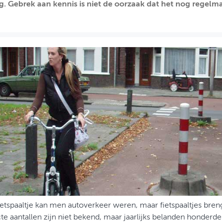
ng. Gebrek aan kennis is niet de oorzaak dat het nog regelma
etspaaltje kan men autoverkeer weren, maar fietspaaltjes breng
e aantallen zijn niet bekend, maar jaarlijks belanden honderden