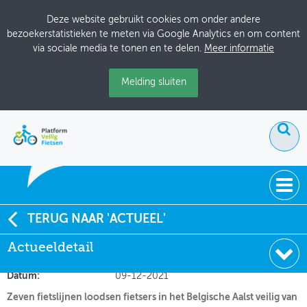
Deze website gebruikt cookies om onder andere
bezoekerstatistieken te meten via Google Analytics en om content
via sociale media te tonen en te delen.
Meer informatie
Melding sluiten
ACTUEEL
TERUG NAAR 'ACTUEEL'
Aalst: fietslijnen naar het stadshart
Actueeldetail
DOSSIERS
Soort:
Nieuws Fietsberaad
BIJEENKOMSTEN
Datum:
09-12-2021
Zeven fietslijnen loodsen fietsers in het Belgische Aalst veilig van
ONTWERPERSCAFÉ