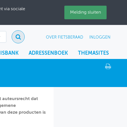
 via sociale
Melding sluiten
OVER FIETSBERAAD
INLOGGEN
ISBANK
ADRESSENBOEK
THEMASITES
 auteursrecht dat
Algemene
an deze producten is