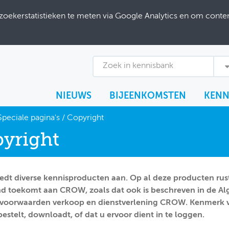
ekerstatistieken te meten via Google Analytics en om content
Zoek in kennisbank
NIEUWS
BIJEENKOMSTEN
KENN
Speciale pagina's
/
Copyright
yright
dt diverse kennisproducten aan. Op al deze producten rust
end toekomt aan CROW, zoals dat ook is beschreven in de 
svoorwaarden verkoop en dienstverlening CROW. Kenmerk v
bestelt, downloadt, of dat u ervoor dient in te loggen.