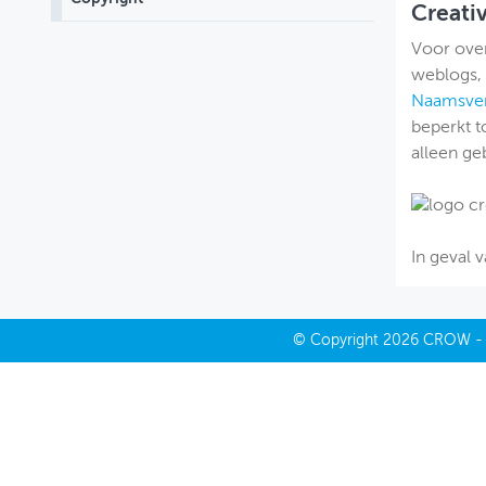
Creat
MIJN PROFIEL
Voor over
weblogs, 
GEBRUIKER
Naamsver
beperkt 
alleen ge
In geval v
©
Copyright
2026 CROW 