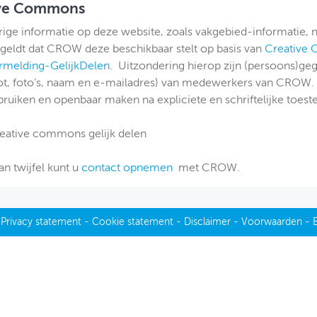
ive Commons
ige informatie op deze website, zoals vakgebied-informatie, 
geldt dat CROW deze beschikbaar stelt op basis van
Creative
melding-GelijkDelen
. Uitzondering hierop zijn (persoons)geg
tot, foto’s, naam en e-mailadres) van medewerkers van CROW.
bruiken en openbaar maken na expliciete en schriftelijke to
an twijfel kunt u
contact opnemen
met CROW.
-
Privacy statement
-
Cookie statement
-
Disclaimer
-
Voorwaarden
-