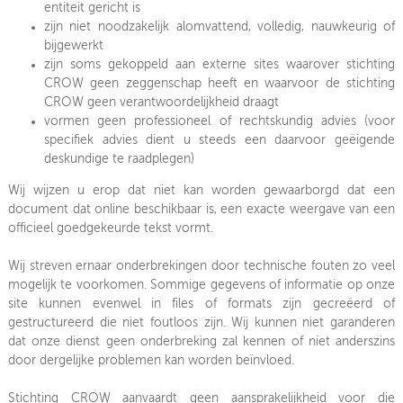
entiteit gericht is
zijn niet noodzakelijk alomvattend, volledig, nauwkeurig of
OVER FIETSBERAAD
bijgewerkt
zijn soms gekoppeld aan externe sites waarover stichting
THEMASITES
CROW geen zeggenschap heeft en waarvoor de stichting
CROW geen verantwoordelijkheid draagt
MIJN PROFIEL
vormen geen professioneel of rechtskundig advies (voor
specifiek advies dient u steeds een daarvoor geëigende
GEBRUIKER
deskundige te raadplegen)
Wij wijzen u erop dat niet kan worden gewaarborgd dat een
document dat online beschikbaar is, een exacte weergave van een
officieel goedgekeurde tekst vormt.
Wij streven ernaar onderbrekingen door technische fouten zo veel
mogelijk te voorkomen. Sommige gegevens of informatie op onze
site kunnen evenwel in files of formats zijn gecreëerd of
gestructureerd die niet foutloos zijn. Wij kunnen niet garanderen
dat onze dienst geen onderbreking zal kennen of niet anderszins
door dergelijke problemen kan worden beïnvloed.
Stichting CROW aanvaardt geen aansprakelijkheid voor die