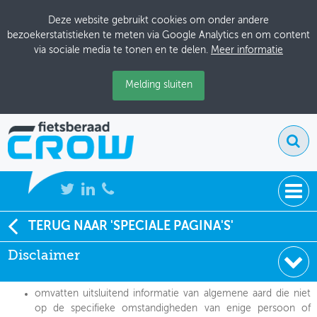
Deze website gebruikt cookies om onder andere
bezoekerstatistieken te meten via Google Analytics en om content
via sociale media te tonen en te delen.
Meer informatie
Melding sluiten
NIEUWS
TERUG NAAR 'SPECIALE PAGINA'S'
Stichting CROW kan geen enkele verantwoordelijkheid of
aansprakelijkheid voor de op deze site verstrekte gegevens
Disclaimer
BIJEENKOMSTEN
aanvaarden. Deze gegevens:
KENNISBANK
omvatten uitsluitend informatie van algemene aard die niet
op de specifieke omstandigheden van enige persoon of
ADRESSENBOEK