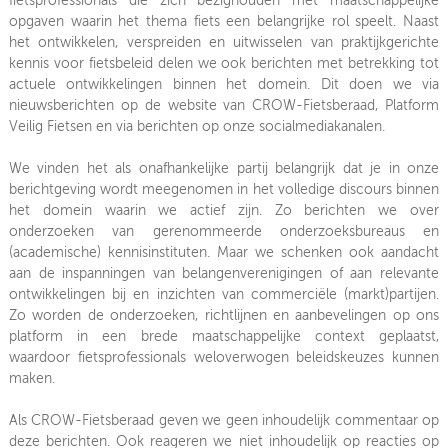
fietsprofessionals die zich bezighouden met maatschappelijke
opgaven waarin het thema fiets een belangrijke rol speelt. Naast
het ontwikkelen, verspreiden en uitwisselen van praktijkgerichte
kennis voor fietsbeleid delen we ook berichten met betrekking tot
actuele ontwikkelingen binnen het domein. Dit doen we via
nieuwsberichten op de website van CROW-Fietsberaad, Platform
Veilig Fietsen en via berichten op onze socialmediakanalen.
We vinden het als onafhankelijke partij belangrijk dat je in onze
berichtgeving wordt meegenomen in het volledige discours binnen
het domein waarin we actief zijn. Zo berichten we over
onderzoeken van gerenommeerde onderzoeksbureaus en
(academische) kennisinstituten. Maar we schenken ook aandacht
aan de inspanningen van belangenverenigingen of aan relevante
ontwikkelingen bij en inzichten van commerciële (markt)partijen.
Zo worden de onderzoeken, richtlijnen en aanbevelingen op ons
platform in een brede maatschappelijke context geplaatst,
waardoor fietsprofessionals weloverwogen beleidskeuzes kunnen
maken.
Als CROW-Fietsberaad geven we geen inhoudelijk commentaar op
deze berichten. Ook reageren we niet inhoudelijk op reacties op