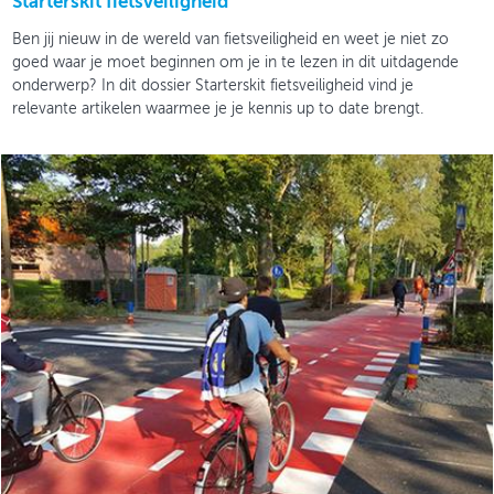
Starterskit fietsveiligheid
Ben jij nieuw in de wereld van fietsveiligheid en weet je niet zo
goed waar je moet beginnen om je in te lezen in dit uitdagende
onderwerp? In dit dossier Starterskit fietsveiligheid vind je
relevante artikelen waarmee je je kennis up to date brengt.