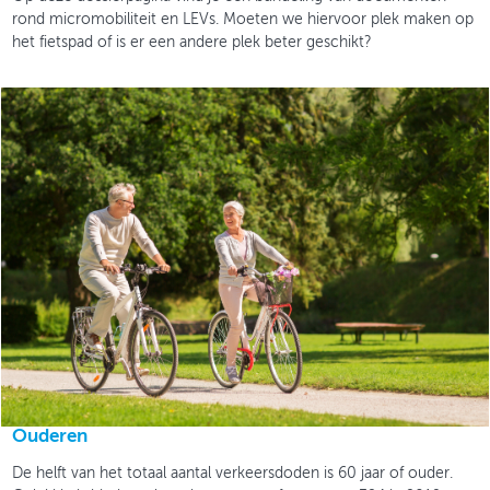
rond micromobiliteit en LEVs. Moeten we hiervoor plek maken op
het fietspad of is er een andere plek beter geschikt?
Ouderen
De helft van het totaal aantal verkeersdoden is 60 jaar of ouder.