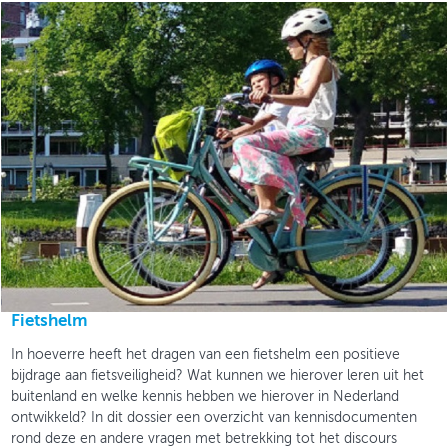
Fietshelm
In hoeverre heeft het dragen van een fietshelm een positieve
bijdrage aan fietsveiligheid? Wat kunnen we hierover leren uit het
buitenland en welke kennis hebben we hierover in Nederland
ontwikkeld? In dit dossier een overzicht van kennisdocumenten
rond deze en andere vragen met betrekking tot het discours