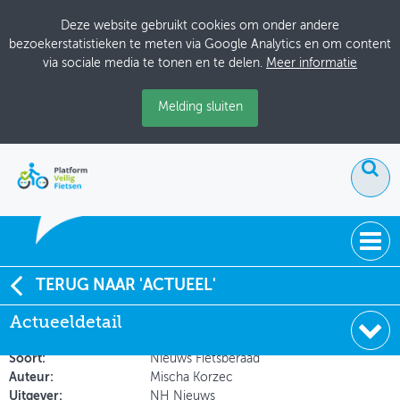
Deze website gebruikt cookies om onder andere
bezoekerstatistieken te meten via Google Analytics en om content
via sociale media te tonen en te delen.
Meer informatie
Melding sluiten
ACTUEEL
TERUG NAAR 'ACTUEEL'
Fietsersbond blij met rapport over 'gevaarlijke'
Actueeldetail
DOSSIERS
Wilhelminabrug
BIJEENKOMSTEN
Soort:
Nieuws Fietsberaad
Auteur:
Mischa Korzec
ONTWERPERSCAFÉ
Uitgever:
NH Nieuws