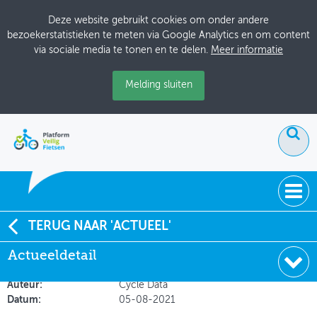
Deze website gebruikt cookies om onder andere
bezoekerstatistieken te meten via Google Analytics en om content
via sociale media te tonen en te delen.
Meer informatie
Melding sluiten
ACTUEEL
TERUG NAAR 'ACTUEEL'
Hoe veilig zijn de fietspaden na Covid-19?
Actueeldetail
DOSSIERS
Soort:
Nieuws Fietsberaad
BIJEENKOMSTEN
Auteur:
Cycle Data
Datum:
05-08-2021
ONTWERPERSCAFÉ