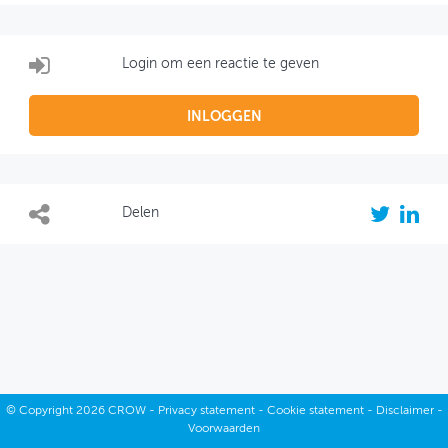
Login om een reactie te geven
INLOGGEN
Delen
©
Copyright
2026 CROW -
Privacy statement
-
Cookie statement
-
Disclaimer
-
Voorwaarden