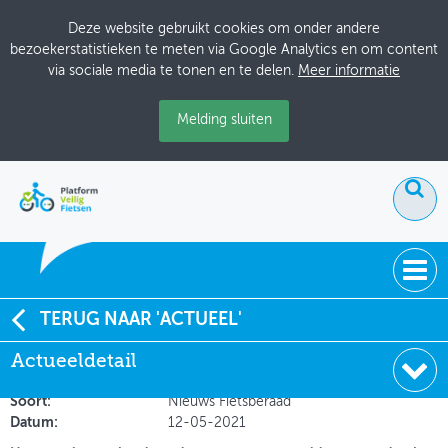
Deze website gebruikt cookies om onder andere
bezoekerstatistieken te meten via Google Analytics en om content
via sociale media te tonen en te delen.
Meer informatie
Melding sluiten
ACTUEEL
TERUG NAAR 'ACTUEEL'
Lancering gedragscode voor gravelbikers: de Gravel
Actueeldetail
DOSSIERS
Code
BIJEENKOMSTEN
Soort:
Nieuws Fietsberaad
Datum:
12-05-2021
ONTWERPERSCAFÉ