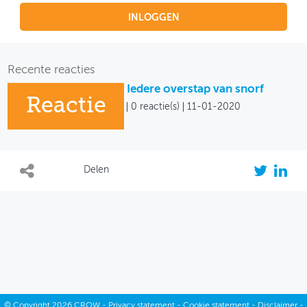
INLOGGEN
Recente reacties
Iedere overstap van snorf
Reactie
0 reactie(s)
11-01-2020
Delen
©
Copyright
2026 CROW -
Privacy statement
-
Cookie statement
-
Disclaimer
-