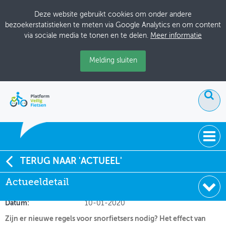
Deze website gebruikt cookies om onder andere
bezoekerstatistieken te meten via Google Analytics en om content
via sociale media te tonen en te delen.
Meer informatie
Melding sluiten
ACTUEEL
TERUG NAAR 'ACTUEEL'
Nieuwe regels voor veiliger snorren
Actueeldetail
DOSSIERS
Soort:
Nieuws Fietsberaad
BIJEENKOMSTEN
Datum:
10-01-2020
Zijn er nieuwe regels voor snorfietsers nodig? Het effect van
ONTWERPERSCAFÉ