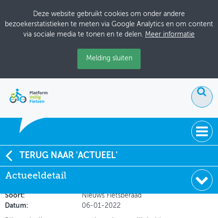
Deze website gebruikt cookies om onder andere
bezoekerstatistieken te meten via Google Analytics en om content
via sociale media te tonen en te delen.
Meer informatie
Melding sluiten
ACTUEEL
TERUG NAAR 'ACTUEEL'
Universiteit Gent: Verkeersveiligheidssystemen voor
Actueeldetail
DOSSIERS
fietsers zijn ook mogelijk
BIJEENKOMSTEN
Soort:
Nieuws Fietsberaad
Datum:
06-01-2022
ONTWERPERSCAFÉ