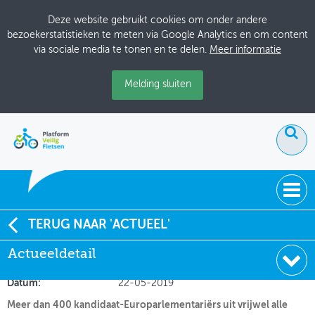
Deze website gebruikt cookies om onder andere
bezoekerstatistieken te meten via Google Analytics en om content
via sociale media te tonen en te delen.
Meer informatie
Melding sluiten
ACTUEEL
TERUG NAAR 'ACTUEEL'
Veel Europese steun voor fietsbeleid
Actueeldetail
DOSSIERS
Soort:
Nieuws Fietsberaad
BIJEENKOMSTEN
Datum:
22-05-2019
Meer dan 400 kandidaat-Europarlementariërs uit vrijwel alle
ONTWERPERSCAFÉ