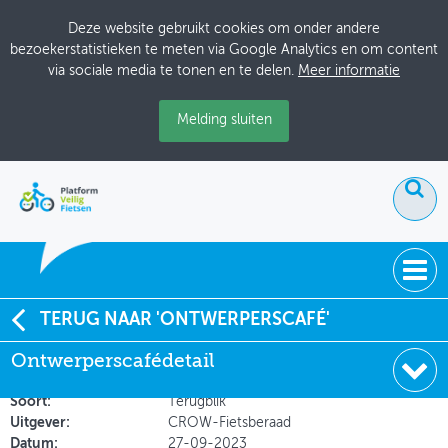
Deze website gebruikt cookies om onder andere
bezoekerstatistieken te meten via Google Analytics en om content
via sociale media te tonen en te delen.
Meer informatie
Melding sluiten
ACTUEEL
TERUG NAAR 'ONTWERPERSCAFÉ'
Verslag Ontwerperscafé GOW30 - Zuid-Holland 20-
Ontwerperscafédetail
DOSSIERS
09-2023
BIJEENKOMSTEN
Soort:
Terugblik
Uitgever:
CROW-Fietsberaad
ONTWERPERSCAFÉ
Datum:
27-09-2023