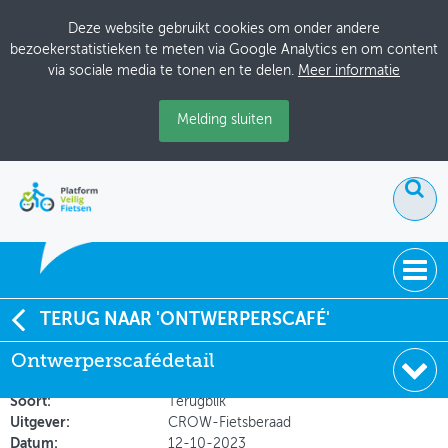
Deze website gebruikt cookies om onder andere
bezoekerstatistieken te meten via Google Analytics en om content
via sociale media te tonen en te delen.
Meer informatie
Melding sluiten
ACTUEEL
TERUG NAAR 'ONTWERPERSCAFÉ'
Verslag Ontwerperscafé GOW30 - Overijssel 05-10-
Ontwerperscafédetail
DOSSIERS
2023
BIJEENKOMSTEN
Soort:
Terugblik
Uitgever:
CROW-Fietsberaad
ONTWERPERSCAFÉ
Datum:
12-10-2023