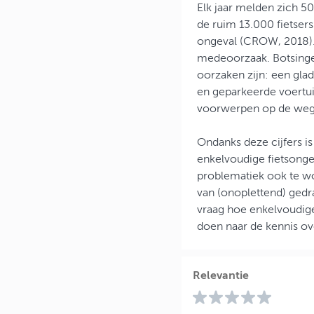
Elk jaar melden zich 5
de ruim 13.000 fietser
ongeval (CROW, 2018). 
medeoorzaak. Botsingen
oorzaken zijn: een gla
en geparkeerde voertui
voorwerpen op de we
Ondanks deze cijfers i
enkelvoudige fietsonge
problematiek ook te wo
van (onoplettend) gedr
vraag hoe enkelvoudig
doen naar de kennis ov
Relevantie