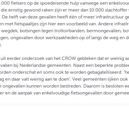
0.000 fietsers op de spoedeisende hulp vanwege een enkelvoud
s die ernstig gewond raken zijn er meer dan 10.000 slachtoffer
De helft van deze gevallen heeft één of meer infrastructuur ge
 met fietspaaltjes zijn hier een voorbeeld van. Andere infrast
d wegdek, botsingen tegen trottoirbanden, bermongevallen, bo
gen, ongevallen door werkzaakheden op of langs de weg en do
g.
s uit eerder onderzoek van het CROW gebleken dat er weinig a
vallen bij Nederlandse gemeenten. Naast een beperkte probl
rden onderschat en soms ook te worden gebagatelliseerd: ‘het
ag en daar valt weinig aan te doen’. Veel gemeenten lijken ook
e ongevallen kunnen worden bestreden. Daarom is besloten e
er en de aanpak van enkelvoudige fietsongevallen door gemee