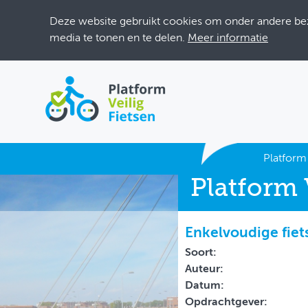
Deze website gebruikt cookies om onder andere bezo
media te tonen en te delen.
Meer informatie
ACTUEEL
Platform 
Platform 
DOSSIERS
BIJEENKOMSTEN
Enkelvoudige fie
ONTWERPERSCAFÉ
Soort:
Auteur:
INLOGGEN
Datum:
Opdrachtgever: