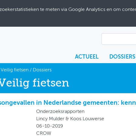
ekerstatistieken te meten via Google Analytics en om content
ACTUEEL
DOSSIERS
Veilig fietsen
/
Dossiers
Veilig fietsen
tsongevallen in Nederlandse gemeenten: kenn
Onderzoeksrapporten
Lincy Mulder & Koos Louwerse
06-10-2019
CROW