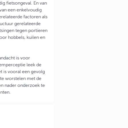
ig fietsongeval. En van
 van een enkelvoudig
relateerde factoren als
ructuur gerelateerde
tsingen tegen portieren
or hobbels, kuilen en
andacht is voor
eemperceptie leek de
 is vooral een gevolg
 te worstelen met de
en nader onderzoek te
nten.