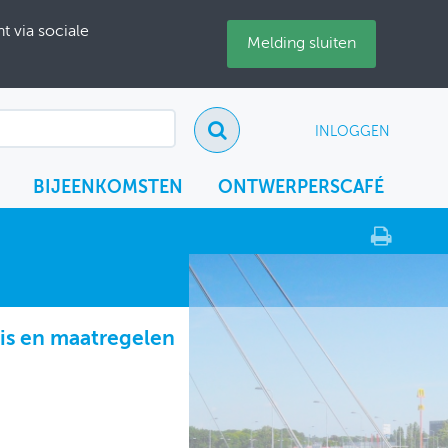
 via sociale
Melding sluiten
INLOGGEN
BIJEENKOMSTEN
ONTWERPERSCAFÉ
is en maatregelen