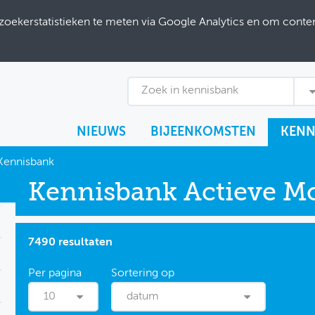
ekerstatistieken te meten via Google Analytics en om content
Zoek in kennisbank
NIEUWS
BIJEENKOMSTEN
KENN
Kennisbank
Kennisbank Actieve Mob
7490 resultaten
10
datum