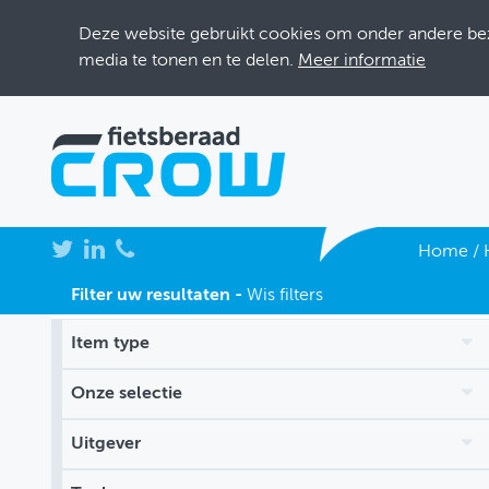
Deze website gebruikt cookies om onder andere bezo
media te tonen en te delen.
Meer informatie
NIEUWS
Home
/
BIJEENKOMSTEN
Filter uw resultaten -
Wis filters
KENNISBANK
Item type
ADRESSENBOEK
Onze selectie
OVER FIETSBERAAD
Uitgever
THEMASITES