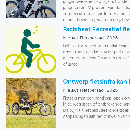
jongvolwassenen, zo blijkt uit onder
jongeren en 27 procent van de fiet
zorgen over deze snelle toename. Do
minder beweging, wat een negatiev
Factsheet Recreatief fi
Nieuws Fietsberaad
2026
Fietsplatform heeft een update van d
onder meer aandacht voor participati
geven recreatieve fietsers in totaal 1
of langer.
Ontwerp fietsinfra kan 
Nieuws Fietsberaad
2026
Fietsers met een handicap lopen onde
in de weg staan of ontbrekende par
Dit blijkt uit het afstudeeronderzoe
Aanpassingen aan het ontwerp van de