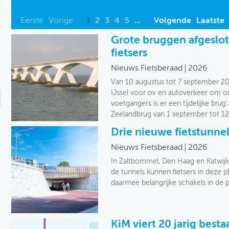
Eerste
Vorige
1
2
3
4
5
...
Volgende
Laatste
Grote bruggen afgeslo
fietsers
Nieuws Fietsberaad
2026
Van 10 augustus tot 7 september 202
IJssel voor ov en autoverkeer om on
voetgangers is er een tijdelijke br
Zeelandbrug van 1 september tot 12
Drie nieuwe fietstunne
Nieuws Fietsberaad
2026
In Zaltbommel, Den Haag en Katwijk 
de tunnels kunnen fietsers in deze p
daarmee belangrijke schakels in de pl
KiM viert 20 jarig besta