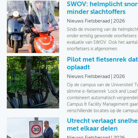
SWOV: helmplicht snorf
minder slachtoffers
Nieuws Fietsberaad
2026
Sinds de invoering van de helmplicht
onder ernstig gewonde snorfietsers g
evaluatie van SWOV. Ook het aantal 
snorfietsers is afgenomen.
Pilot met fietsenrek da
oplaadt
Nieuws Fietsberaad
2026
Op de campus van de Universiteit Tw
slimme e-fietsenrek ‘Lock and Load’
combineert automatisch vergrendele
Campus & Facility Management gaan 
verschillende locaties op de campus
Utrecht verlaagt snelhei
met elkaar delen
Nieuws Fietsberaad
2026