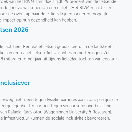
zoek van het RIVM. Inmiddels rijdt 29 procent van de fietsende
sende jongvolwassenen op een e-fiets. Het RIVM maakt zich
or de overstap naar de e-fiets krijgen jongeren mogelijk
e impact op hun gezondheid kan hebben.
etsen 2026
e factsheet Recreatief fietsen gepubliceerd. In de factsheet is
e aan recreatief fietsen, fietsvakanties en bestedingen. Zo
,8 miljard euro per jaar uit tijdens fiets(dag)tochten van een uur
inclusiever
rweg niet alleen tegen fysieke barrières aan, zoals paaltjes die
keergelegenheid, maar ook tegen sensorische overbelasting.
k van Rafaela Karaviotou (Wageningen University & Research).
 infrastructuur kunnen de sociale inclusiviteit bevorderen.