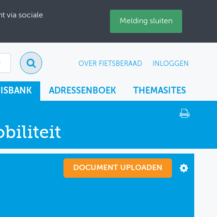
 via sociale
Melding sluiten
OVER FIETSBERAAD
INLOGGEN
ISBANK
ADRESSENBOEK
THEMASITES
iliteit
DOCUMENT UPLOADEN