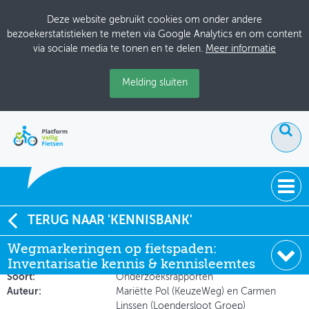
Deze website gebruikt cookies om onder andere
bezoekerstatistieken te meten via Google Analytics en om content
via sociale media te tonen en te delen.
Meer informatie
Melding sluiten
ACTUEEL
TERUG NAAR 'KENNISBANK'
Wegmarkeringen op fietspaden: Inventarisatie kennis
Wegmarkeringen op fietspaden:
DOSSIERS
& kennisleemtes
Inventarisatie kennis & kennisleemtes
BIJEENKOMSTEN
Soort:
Onderzoeksrapporten
Auteur:
Mariëtte Pol (KeuzeWeg) en Carmen
ONTWERPERSCAFÉ
Linssen (Loendersloot Groep)