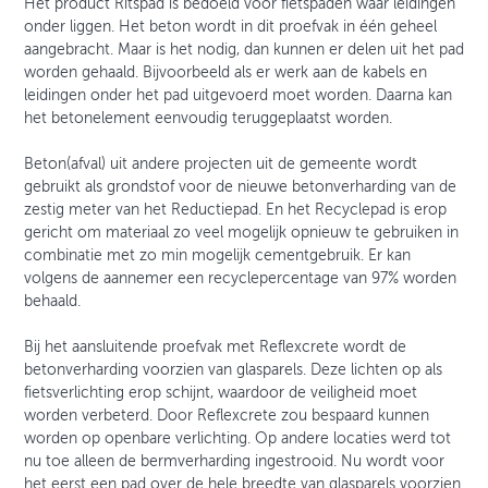
Het product Ritspad is bedoeld voor fietspaden waar leidingen
onder liggen. Het beton wordt in dit proefvak in één geheel
aangebracht. Maar is het nodig, dan kunnen er delen uit het pad
worden gehaald. Bijvoorbeeld als er werk aan de kabels en
leidingen onder het pad uitgevoerd moet worden. Daarna kan
het betonelement eenvoudig teruggeplaatst worden.
Beton(afval) uit andere projecten uit de gemeente wordt
gebruikt als grondstof voor de nieuwe betonverharding van de
zestig meter van het Reductiepad. En het Recyclepad is erop
gericht om materiaal zo veel mogelijk opnieuw te gebruiken in
combinatie met zo min mogelijk cementgebruik. Er kan
volgens de aannemer een recyclepercentage van 97% worden
behaald.
Bij het aansluitende proefvak met Reflexcrete wordt de
betonverharding voorzien van glasparels. Deze lichten op als
fietsverlichting erop schijnt, waardoor de veiligheid moet
worden verbeterd. Door Reflexcrete zou bespaard kunnen
worden op openbare verlichting. Op andere locaties werd tot
nu toe alleen de bermverharding ingestrooid. Nu wordt voor
het eerst een pad over de hele breedte van glasparels voorzien.