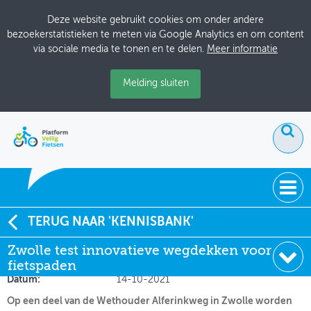
Deze website gebruikt cookies om onder andere
bezoekerstatistieken te meten via Google Analytics en om content
via sociale media te tonen en te delen.
Meer informatie
Melding sluiten
ACTUEEL
TERUG NAAR 'KENNISBANK'
Zwolle test innovatieve wegdekken voor fietspaden
Zwolle test innovatieve wegdekken voor
DOSSIERS
fietspaden
Soort:
Nieuws Fietsberaad
BIJEENKOMSTEN
Datum:
14-10-2021
Op een deel van de Wethouder Alferinkweg in Zwolle worden
ONTWERPERSCAFÉ