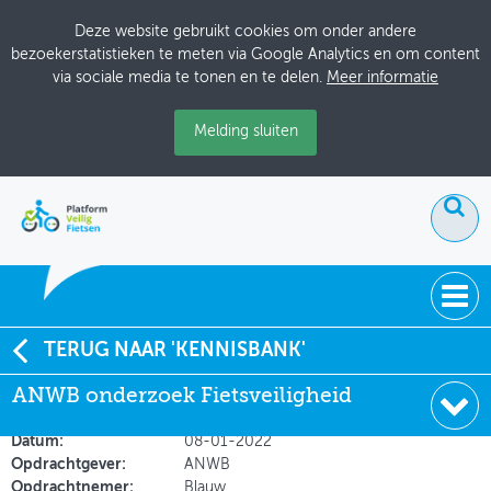
Deze website gebruikt cookies om onder andere
bezoekerstatistieken te meten via Google Analytics en om content
via sociale media te tonen en te delen.
Meer informatie
Melding sluiten
ACTUEEL
TERUG NAAR 'KENNISBANK'
ANWB onderzoek Fietsveiligheid
ANWB onderzoek Fietsveiligheid
DOSSIERS
Soort:
Onderzoeksrapporten
BIJEENKOMSTEN
Datum:
08-01-2022
Opdrachtgever:
ANWB
ONTWERPERSCAFÉ
Opdrachtnemer:
Blauw