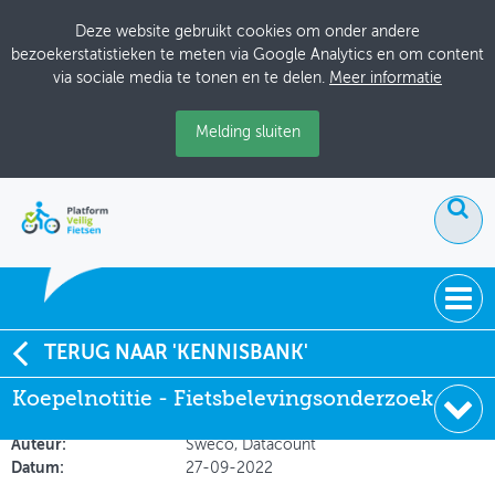
Deze website gebruikt cookies om onder andere
bezoekerstatistieken te meten via Google Analytics en om content
via sociale media te tonen en te delen.
Meer informatie
Melding sluiten
ACTUEEL
TERUG NAAR 'KENNISBANK'
Koepelnotitie - Fietsbelevingsonderzoek
Koepelnotitie - Fietsbelevingsonderzoek
DOSSIERS
Soort:
Onderzoeksrapporten
BIJEENKOMSTEN
Auteur:
Sweco, Datacount
Datum:
27-09-2022
ONTWERPERSCAFÉ