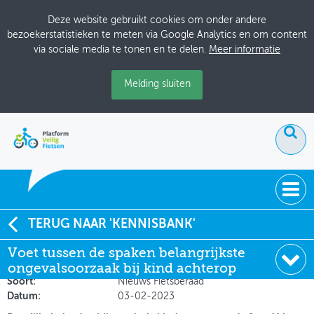
Deze website gebruikt cookies om onder andere
bezoekerstatistieken te meten via Google Analytics en om content
via sociale media te tonen en te delen.
Meer informatie
Melding sluiten
ACTUEEL
TERUG NAAR 'KENNISBANK'
Voet tussen de spaken belangrijkste ongevalsoorzaak
Voet tussen de spaken belangrijkste
DOSSIERS
bij kind achterop
ongevalsoorzaak bij kind achterop
BIJEENKOMSTEN
Soort:
Nieuws Fietsberaad
Datum:
03-02-2023
ONTWERPERSCAFÉ