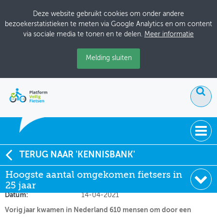
Deze website gebruikt cookies om onder andere
bezoekerstatistieken te meten via Google Analytics en om content
via sociale media te tonen en te delen.
Meer informatie
Melding sluiten
ACTUEEL
TERUG NAAR 'KENNISBANK'
Hoogste aantal omgekomen fietsers in 25 jaar
Hoogste aantal omgekomen fietsers in
DOSSIERS
25 jaar
Soort:
Nieuws Fietsberaad
BIJEENKOMSTEN
Datum:
14-04-2021
Vorig jaar kwamen in Nederland 610 mensen om door een
ONTWERPERSCAFÉ