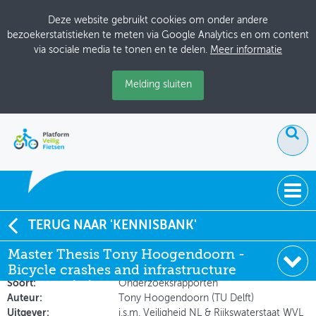
Deze website gebruikt cookies om onder andere
bezoekerstatistieken te meten via Google Analytics en om content
via sociale media te tonen en te delen.
Meer informatie
Melding sluiten
ACTUEEL
TERUG NAAR 'KENNISBANK'
Master Thesis Tony Hoogendoorn - Bicycle crashes
Master Thesis Tony Hoogendoorn -
DOSSIERS
and infrastructure characteristics
Bicycle crashes and infrastructure
BIJEENKOMSTEN
Soort:
Onderzoeksrapporten
characteristics
Auteur:
Tony Hoogendoorn (TU Delft)
ONTWERPERSCAFÉ
Uitgever:
i.s.m. Veiligheid NL & Rijkswaterstaat WVL