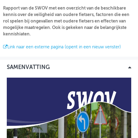
Rapport van de SWOV met een overzicht van de beschikbare
kennis over de veiligheid van oudere fietsers, factoren die een
INLOGGEN
rol spelen bij ongevallen met oudere fietsers en effecten van
mogelijke maatregelen. Ook is gekeken naar de belangrijkste
kennishiaten.
Link naar een externe pagina (opent in een nieuw venster)
SAMENVATTING