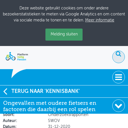
Deze website gebruikt cookies om onder andere
bezoekerstatistieken te meten via Google Analytics en om content
via sociale media te tonen en te delen.
Meer informatie
Melding sluiten
ACTUEEL
TERUG NAAR 'KENNISBANK'
Ongevallen met oudere fietsers en factoren die daarbij
Ongevallen met oudere fietsers en
DOSSIERS
een rol spelen
factoren die daarbij een rol spelen
BIJEENKOMSTEN
Soort:
Onderzoeksrapporten
Auteur:
SWOV
ONTWERPERSCAFÉ
Datum:
31-12-2020