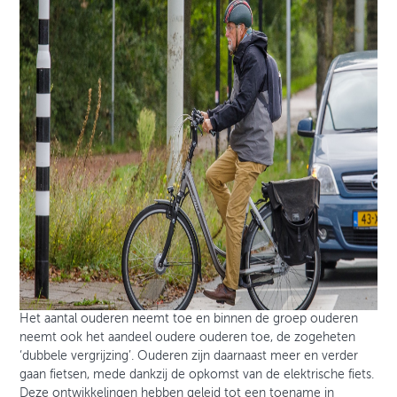
Het aantal ouderen neemt toe en binnen de groep ouderen
neemt ook het aandeel oudere ouderen toe, de zogeheten
‘dubbele vergrijzing’. Ouderen zijn daarnaast meer en verder
gaan fietsen, mede dankzij de opkomst van de elektrische fiets.
Deze ontwikkelingen hebben geleid tot een toename in