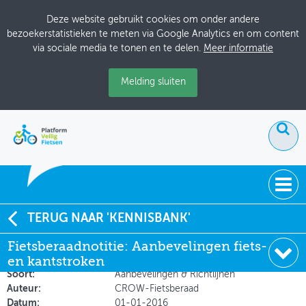
Deze website gebruikt cookies om onder andere
bezoekerstatistieken te meten via Google Analytics en om content
via sociale media te tonen en te delen.
Meer informatie
Melding sluiten
ACTUEEL
TERUG NAAR 'KENNISBANK'
Fietsberaadnotitie: Aanbevelingen fiets- en
Fietsberaadnotitie: Aanbevelingen fiets-
DOSSIERS
kantstroken
en kantstroken
BIJEENKOMSTEN
Soort:
Aanbevelingen & Richtlijnen
Auteur:
CROW-Fietsberaad
ONTWERPERSCAFÉ
Datum:
01-01-2016