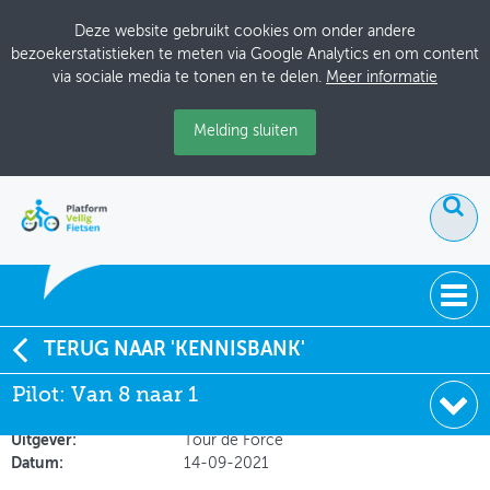
Deze website gebruikt cookies om onder andere
bezoekerstatistieken te meten via Google Analytics en om content
via sociale media te tonen en te delen.
Meer informatie
Melding sluiten
ACTUEEL
TERUG NAAR 'KENNISBANK'
Pilot: Van 8 naar 1
Pilot: Van 8 naar 1
DOSSIERS
Soort:
Factsheets & Infographics
BIJEENKOMSTEN
Uitgever:
Tour de Force
Datum:
14-09-2021
ONTWERPERSCAFÉ