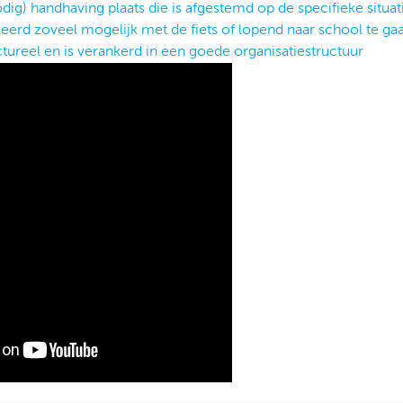
odig) handhaving plaats die is afgestemd op de specifieke situat
eerd zoveel mogelijk met de fiets of lopend naar school te ga
ctureel en is verankerd in een goede organisatiestructuur