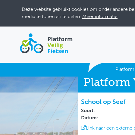
Deze website gebruikt cookies om onder andere bezo
media te tonen en te delen.
Meer informatie
ACTUEEL
Platform 
Platform 
DOSSIERS
BIJEENKOMSTEN
School op Seef
ONTWERPERSCAFÉ
Soort:
Datum:
INLOGGEN
Link naar een externe 