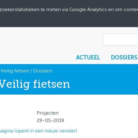
ekerstatistieken te meten via Google Analytics en om content
ACTUEEL
DOSSIERS
Veilig fietsen
/
Dossiers
Veilig fietsen
Projecten
29-05-2019
pagina (opent in een nieuw venster)