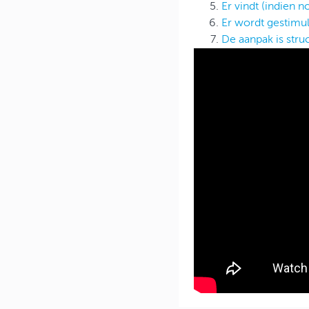
Er vindt (indien n
Er wordt gestimul
De aanpak is stru