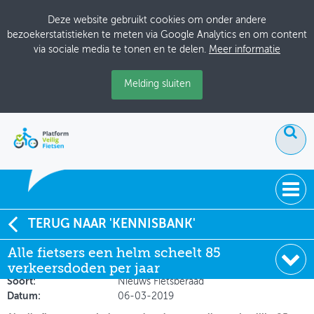
Deze website gebruikt cookies om onder andere
bezoekerstatistieken te meten via Google Analytics en om content
via sociale media te tonen en te delen.
Meer informatie
Melding sluiten
ACTUEEL
TERUG NAAR 'KENNISBANK'
Alle fietsers een helm scheelt 85 verkeersdoden per
Alle fietsers een helm scheelt 85
DOSSIERS
jaar
verkeersdoden per jaar
BIJEENKOMSTEN
Soort:
Nieuws Fietsberaad
Datum:
06-03-2019
ONTWERPERSCAFÉ