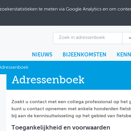
ekerstatistieken te meten via Google Analytics en om content
Zoek in adressenboek
NIEUWS
BIJEENKOMSTEN
KENN
Adressenboek
Adressenboek
Zoekt u contact met een collega professional op het g
kunt u contact opnemen met enkele honderden fietsb
bij aan de kennisuitwisseling op het gebied van fietsbe
Toegankelijkheid en voorwaarden