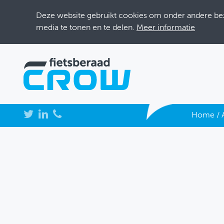
Deze website gebruikt cookies om onder andere bezo
media te tonen en te delen.
Meer informatie
NIEUWS
Home
/
BIJEENKOMSTEN
KENNISBANK
ADRESSENBOEK
OVER FIETSBERAAD
THEMASITES