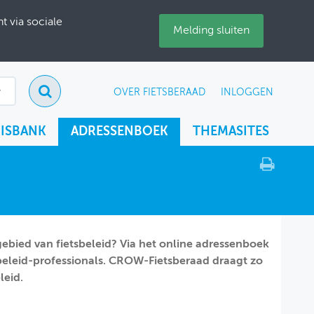
 via sociale
Melding sluiten
OVER FIETSBERAAD
INLOGGEN
ISBANK
ADRESSENBOEK
THEMASITES
ebied van fietsbeleid? Via het online adressenboek
eleid-professionals. CROW-Fietsberaad draagt zo
leid.