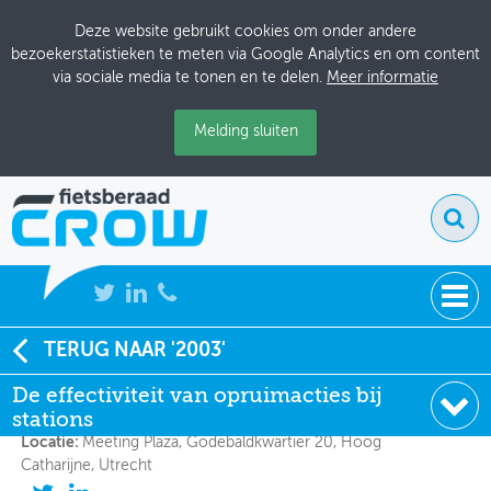
Deze website gebruikt cookies om onder andere
bezoekerstatistieken te meten via Google Analytics en om content
via sociale media te tonen en te delen.
Meer informatie
Melding sluiten
NIEUWS
TERUG NAAR '2003'
De effectiviteit van opruimacties bij stations
De effectiviteit van opruimacties bij
BIJEENKOMSTEN
stations
Datum:
28-8-2003 13:00
KENNISBANK
Locatie:
Meeting Plaza, Godebaldkwartier 20, Hoog
Catharijne, Utrecht
ADRESSENBOEK