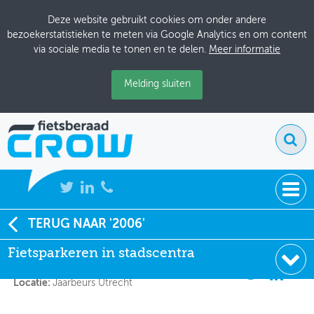
Deze website gebruikt cookies om onder andere
bezoekerstatistieken te meten via Google Analytics en om content
via sociale media te tonen en te delen.
Meer informatie
Melding sluiten
NIEUWS
TERUG NAAR '2006'
Fietsparkeren in stadscentra
Fietsparkeren in stadscentra
BIJEENKOMSTEN
Datum:
21-9-2006 13:30
KENNISBANK
Locatie:
Jaarbeurs Utrecht
ADRESSENBOEK