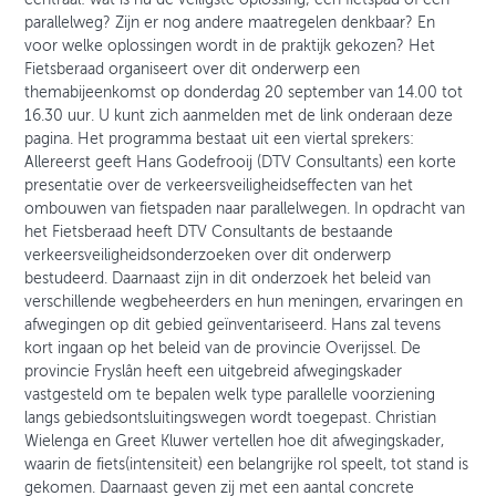
parallelweg? Zijn er nog andere maatregelen denkbaar? En
voor welke oplossingen wordt in de praktijk gekozen? Het
Fietsberaad organiseert over dit onderwerp een
themabijeenkomst op donderdag 20 september van 14.00 tot
16.30 uur. U kunt zich aanmelden met de link onderaan deze
pagina. Het programma bestaat uit een viertal sprekers:
Allereerst geeft Hans Godefrooij (DTV Consultants) een korte
presentatie over de verkeersveiligheidseffecten van het
ombouwen van fietspaden naar parallelwegen. In opdracht van
het Fietsberaad heeft DTV Consultants de bestaande
verkeersveiligheidsonderzoeken over dit onderwerp
bestudeerd. Daarnaast zijn in dit onderzoek het beleid van
verschillende wegbeheerders en hun meningen, ervaringen en
afwegingen op dit gebied geïnventariseerd. Hans zal tevens
kort ingaan op het beleid van de provincie Overijssel. De
provincie Fryslân heeft een uitgebreid afwegingskader
vastgesteld om te bepalen welk type parallelle voorziening
langs gebiedsontsluitingswegen wordt toegepast. Christian
Wielenga en Greet Kluwer vertellen hoe dit afwegingskader,
waarin de fiets(intensiteit) een belangrijke rol speelt, tot stand is
gekomen. Daarnaast geven zij met een aantal concrete