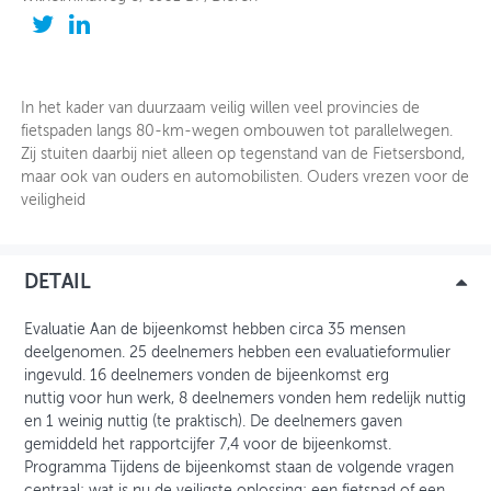
OVER FIETSBERAAD
THEMASITES
In het kader van duurzaam veilig willen veel provincies de
fietspaden langs 80-km-wegen ombouwen tot parallelwegen.
MIJN PROFIEL
Zij stuiten daarbij niet alleen op tegenstand van de Fietsersbond,
maar ook van ouders en automobilisten. Ouders vrezen voor de
GEBRUIKER
veiligheid
DETAIL
Evaluatie Aan de bijeenkomst hebben circa 35 mensen
deelgenomen. 25 deelnemers hebben een evaluatieformulier
ingevuld. 16 deelnemers vonden de bijeenkomst erg
nuttig voor hun werk, 8 deelnemers vonden hem redelijk nuttig
en 1 weinig nuttig (te praktisch). De deelnemers gaven
gemiddeld het rapportcijfer 7,4 voor de bijeenkomst.
Programma Tijdens de bijeenkomst staan de volgende vragen
centraal: wat is nu de veiligste oplossing; een fietspad of een