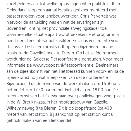
voorbeelden aan, tot welke oplossingen dit in praktijk leidt. In
Gelderland is op een aantal locaties geëxperimenteerd met
passeerstroken voor landbouwverkeer. Chris Pit vertelt wat
hiervoor de aanleiding was en wat de ervaringen zijn.
Bovendien licht hij het provinciale afwegingskader toe,
waarmee elke situatie apart wordt bekeken. Het programma
heeft een sterk interactief karakter. Er is dus veel ruimte voor
discussie. De bijeenkomst vindt op een bijzondere locatie
plaats: in de Gazellefabriek te Dieren. Op het zelfde moment
wordt hier de Gelderse Fietsconferentie gehouden. Voor meer
informatie zie www.vccoost.nl/fietsconferentie. Deelnemers
aan de bijeenkomst van het Fietsberaad kunnen voor- en na de
bijeenkomst nog wat meepikken van deze conferentie.
Bijvoorbeeld de 3e ronde van de werkplaatsen om 16.30 uur,
het buffet om 17.30 uur en het Fietsdebat om 18.00 uur. De
bijeenkomst van het Fietsberaad over parallelwegen vindt plaats
in de W. Breukinkzaal in het hoofdgebouw van Gazelle,
Wilhelminaweg 8 te Dieren. Dit is op loopafstand (ca 400
meter) van het station. Bij aankomst op het station kunt u
gebruik maken van een fietspendel.