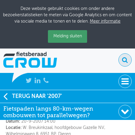
Deze website gebruikt cookies om onder andere
bezoekerstatistieken te meten via Google Analytics en om content
via sociale media te tonen en te delen.
Meer informatie
Melding sluiten
NIEUWS
TERUG NAAR '2007'
Fietspaden langs 80-km-wegen ombouwen tot
parallelwegen?
Fietspaden langs 80-km-wegen
BIJEENKOMSTEN
ombouwen tot parallelwegen?
KENNISBANK
Datum:
20-9-2007 14:00
Locatie:
W. Breukinkzaal, hoofdgebouw Gazelle NV,
ADRESSENBOEK
Wilhelminaweg 8, 6951 BP, Dieren